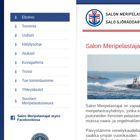
Etusivu
Toiminta
Uutiset
Hälytysohje
Salon Meripelastaja
Alukset
Kuvagalleria
Trossi
Tue toimintaamme
Yhteystiedot
Suomen
Meripelastusseura
Salon Meripelastajat on vapaa
meripelastusyhdistys, jonka e
joutuneiden ihmisten pelasta
Salon Meripelastajat myös
Facebookissa
muissa vaara- ja ongelmatilan
Päivystämme veneilykaudella 
saakka ympäri vuorokauden. 