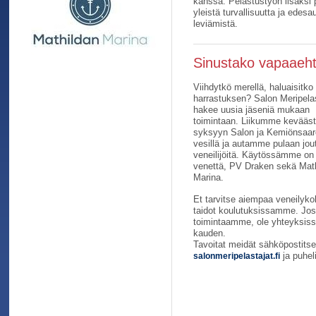
kanssa. Pelastustyön lisäksi
yleistä turvallisuutta ja ede
leviämistä.
Sinustako vapaaeht
Viihdytkö merellä, haluaisitko
harrastuksen? Salon Meripelas
hakee uusia jäseniä mukaan
toimintaan. Liikumme kevääs
syksyyn Salon ja Kemiönsaar
vesillä ja autamme pulaan jou
veneilijöitä. Käytössämme on
venettä, PV Draken sekä Mat
Marina.
Et tarvitse aiempaa veneilyk
taidot koulutuksissamme. Jos
toimintaamme, ole yhteyksiss
kauden.
Tavoitat meidät sähköpostitse
ja puhel
salonmeripelastajat.fi